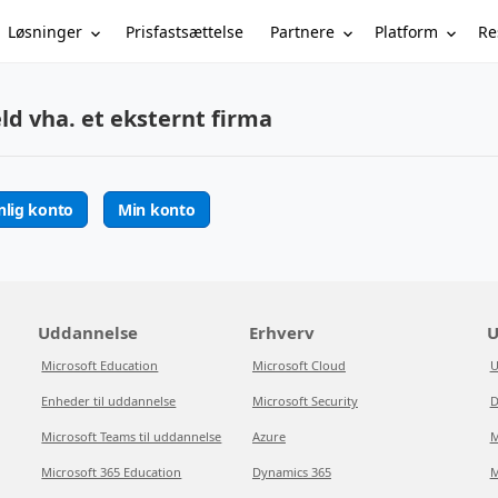
Løsninger
Partnere
Platform
Re
Prisfastsættelse
ld vha. et eksternt firma
nlig konto
Min konto
Uddannelse
Erhverv
U
Microsoft Education
Microsoft Cloud
U
Enheder til uddannelse
Microsoft Security
D
Microsoft Teams til uddannelse
Azure
M
Microsoft 365 Education
Dynamics 365
M