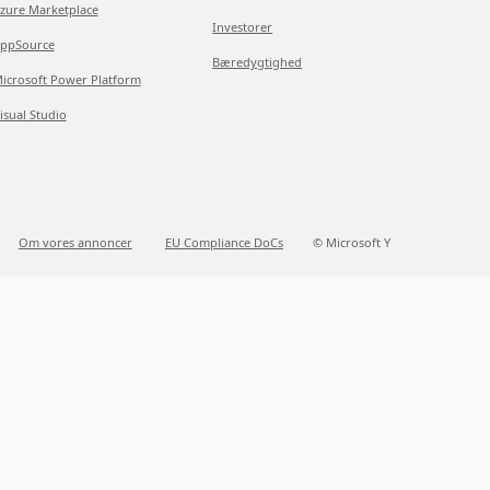
zure Marketplace
Investorer
ppSource
Bæredygtighed
icrosoft Power Platform
isual Studio
Om vores annoncer
EU Compliance DoCs
© Microsoft Y