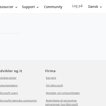
Log på
Sign in to your account
Dansk
ssourcer
Support
Community
dvikler og it
Firma
dviklercenter
Karriere
okumentation
Om Microsoft
icrosoft Learn
Nyheder om virksomheden
icrosofts tekniske community
Beskyttelse af personlige
oplysninger hos Microsoft