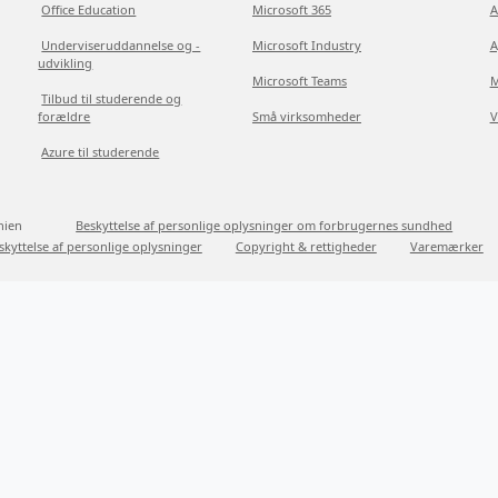
Office Education
Microsoft 365
A
Underviseruddannelse og -
Microsoft Industry
A
udvikling
Microsoft Teams
M
Tilbud til studerende og
forældre
Små virksomheder
V
Azure til studerende
nien
Beskyttelse af personlige oplysninger om forbrugernes sundhed
skyttelse af personlige oplysninger
Copyright & rettigheder
Varemærker