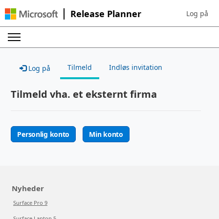
Release Planner
Log på
Sign in to 
Tilmeld
Indløs invitation
Log på
Tilmeld vha. et eksternt firma
Personlig konto
Min konto
Nyheder
Surface Pro 9
Surface Laptop 5