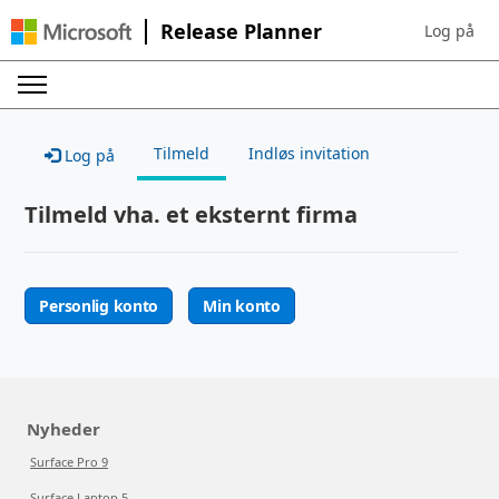
Release Planner
Log på
Sign in to 
Tilmeld
Indløs invitation
Log på
Tilmeld vha. et eksternt firma
Personlig konto
Min konto
Nyheder
Surface Pro 9
Surface Laptop 5