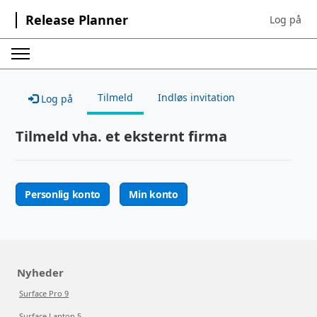
Release Planner
Log på
Sign in to 
Tilmeld
Indløs invitation
Log på
Tilmeld vha. et eksternt firma
Personlig konto
Min konto
Nyheder
Surface Pro 9
Surface Laptop 5