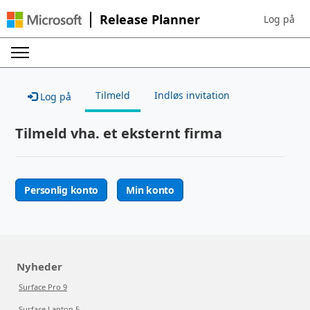
Release Planner
Log på
Sign in to 
Tilmeld
Indløs invitation
Log på
Tilmeld vha. et eksternt firma
Personlig konto
Min konto
Nyheder
Surface Pro 9
Surface Laptop 5