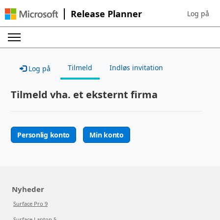
Release Planner
Log på
Sign in to 
Tilmeld
Indløs invitation
Log på
Tilmeld vha. et eksternt firma
Personlig konto
Min konto
Nyheder
Surface Pro 9
Surface Laptop 5