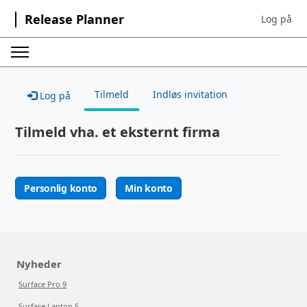
Release Planner
Log på
Sign in to 
Tilmeld
Indløs invitation
Log på
Tilmeld vha. et eksternt firma
Personlig konto
Min konto
Nyheder
Surface Pro 9
Surface Laptop 5