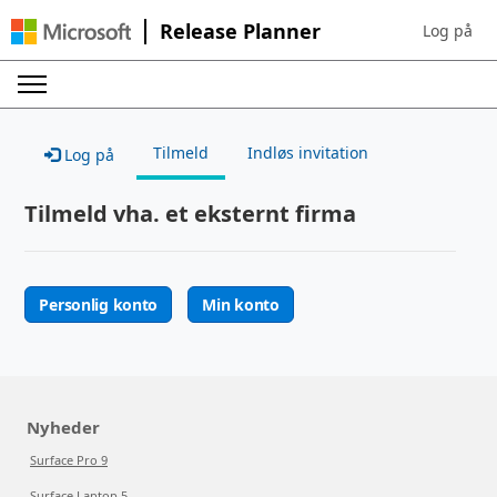
Release Planner
Log på
Sign in to 
Tilmeld
Indløs invitation
Log på
Tilmeld vha. et eksternt firma
Personlig konto
Min konto
Nyheder
Surface Pro 9
Surface Laptop 5