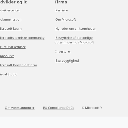
dvikler og it
Firma
dviklercenter
Karriere
okumentation
Om Microsoft
icrosoft Learn
Nyheder om virksomheden
icrosofts tekniske community
Beskyttelse af personlige
oplysninger hos Microsoft
zure Marketplace
Investorer
ppSource
Bæredygtighed
icrosoft Power Platform
isual Studio
Om vores annoncer
EU Compliance DoCs
© Microsoft Y