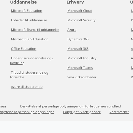
Uddannelse
Erhverv
U
Microsoft Education
Microsoft Cloud
U
Enheder til uddannelse
Microsoft Security
D
Microsoft Teams til uddannelse
Azure
M
Microsoft 365 Education
Dynamics 365
M
Office Education
Microsoft 365
A
Underviseruddannelse og -
Microsoft Industry
A
udvikling
Microsoft Teams
M
Tilbud til studerende og
forældre
Små virksomheder
V
Azure til studerende
nien
Beskyttelse af personlige oplysninger om forbrugernes sundhed
skyttelse af personlige oplysninger
Copyright & rettigheder
Varemærker