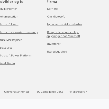
dvikler og it
Firma
dviklercenter
Karriere
okumentation
Om Microsoft
icrosoft Learn
Nyheder om virksomheden
icrosofts tekniske community
Beskyttelse af personlige
oplysninger hos Microsoft
zure Marketplace
Investorer
ppSource
Bæredygtighed
icrosoft Power Platform
isual Studio
Om vores annoncer
EU Compliance DoCs
© Microsoft Y