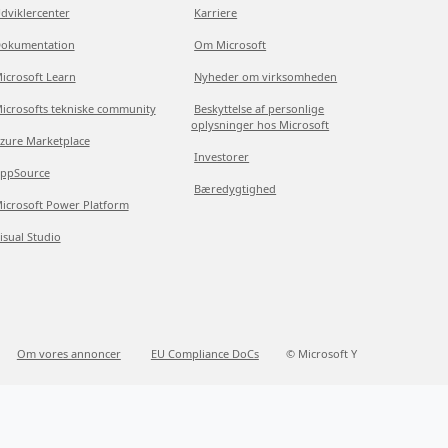
dviklercenter
Karriere
okumentation
Om Microsoft
icrosoft Learn
Nyheder om virksomheden
icrosofts tekniske community
Beskyttelse af personlige
oplysninger hos Microsoft
zure Marketplace
Investorer
ppSource
Bæredygtighed
icrosoft Power Platform
isual Studio
Om vores annoncer
EU Compliance DoCs
© Microsoft Y