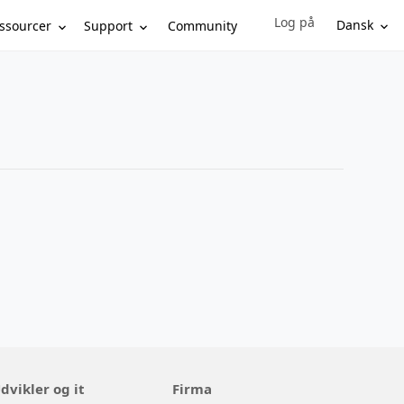
Log på
Sign in to your account
Dansk
ssourcer
Support
Community
dvikler og it
Firma