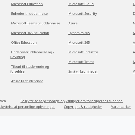
Microsoft Education
Microsoft Cloud
U
Enheder til uddannelse
Microsoft Security
D
Microsoft Teams til uddannelse
Azure
M
Microsoft 365 Education
Dynamics 365
M
Office Education
Microsoft 365
A
Underviseruddannelse og -
Microsoft Industry
A
udvikling
Microsoft Teams
M
Tilbud til studerende og
forældre
Små virksomheder
V
Azure til studerende
nien
Beskyttelse af personlige oplysninger om forbrugernes sundhed
skyttelse af personlige oplysninger
Copyright & rettigheder
Varemærker