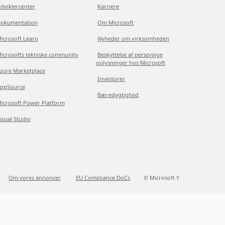
dviklercenter
Karriere
okumentation
Om Microsoft
icrosoft Learn
Nyheder om virksomheden
icrosofts tekniske community
Beskyttelse af personlige
oplysninger hos Microsoft
zure Marketplace
Investorer
ppSource
Bæredygtighed
icrosoft Power Platform
isual Studio
Om vores annoncer
EU Compliance DoCs
© Microsoft Y