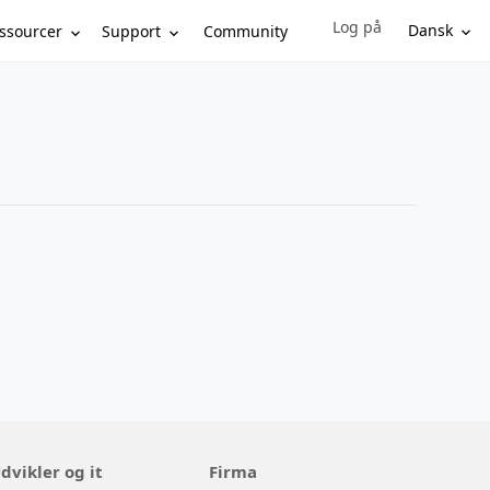
Log på
Sign in to your account
Dansk
ssourcer
Support
Community
dvikler og it
Firma