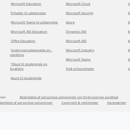
Microsoft Education
Microsoft Cloud
U
Enheder til uddannelse
Microsoft Security
D
Microsoft Teams til uddannelse
Azure
M
Microsoft 365 Education
Dynamics 365
M
Office Education
Microsoft 365
A
Underviseruddannelse og -
Microsoft Industry
A
udvikling
Microsoft Teams
M
Tilbud til studerende og
forældre
Små virksomheder
V
Azure til studerende
nien
Beskyttelse af personlige oplysninger om forbrugernes sundhed
skyttelse af personlige oplysninger
Copyright & rettigheder
Varemærker