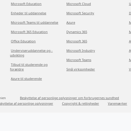
Microsoft Education
Microsoft Cloud
U
Enheder til uddannelse
Microsoft Security
D
Microsoft Teams til uddannelse
Azure
M
Microsoft 365 Education
Dynamics 365
M
Office Education
Microsoft 365
A
Underviseruddannelse og -
Microsoft Industry
A
udvikling
Microsoft Teams
M
Tilbud til studerende og
forældre
Små virksomheder
V
Azure til studerende
nien
Beskyttelse af personlige oplysninger om forbrugernes sundhed
skyttelse af personlige oplysninger
Copyright & rettigheder
Varemærker