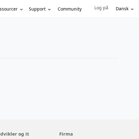
Log på
Sign in to your account
Dansk
ssourcer
Support
Community
dvikler og it
Firma