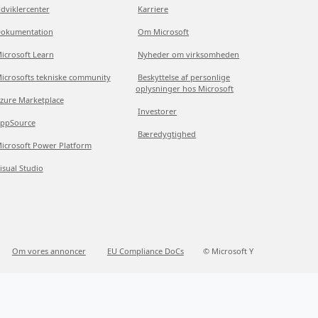
dviklercenter
Karriere
okumentation
Om Microsoft
icrosoft Learn
Nyheder om virksomheden
icrosofts tekniske community
Beskyttelse af personlige
oplysninger hos Microsoft
zure Marketplace
Investorer
ppSource
Bæredygtighed
icrosoft Power Platform
isual Studio
Om vores annoncer
EU Compliance DoCs
© Microsoft Y