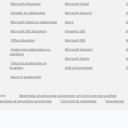
Microsoft Education
Microsoft Cloud
U
Enheder til uddannelse
Microsoft Security
D
Microsoft Teams til uddannelse
Azure
M
Microsoft 365 Education
Dynamics 365
M
Office Education
Microsoft 365
A
Underviseruddannelse og -
Microsoft Industry
A
udvikling
Microsoft Teams
M
Tilbud til studerende og
forældre
Små virksomheder
V
Azure til studerende
nien
Beskyttelse af personlige oplysninger om forbrugernes sundhed
skyttelse af personlige oplysninger
Copyright & rettigheder
Varemærker