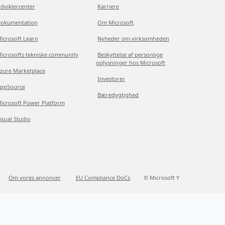
dviklercenter
Karriere
okumentation
Om Microsoft
icrosoft Learn
Nyheder om virksomheden
icrosofts tekniske community
Beskyttelse af personlige
oplysninger hos Microsoft
zure Marketplace
Investorer
ppSource
Bæredygtighed
icrosoft Power Platform
isual Studio
Om vores annoncer
EU Compliance DoCs
© Microsoft Y