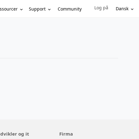
Log på
Sign in to your account
Dansk
ssourcer
Support
Community
dvikler og it
Firma