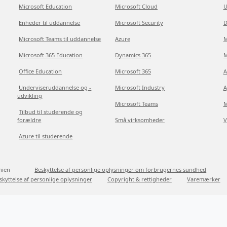
Microsoft Education
Microsoft Cloud
U
Enheder til uddannelse
Microsoft Security
D
Microsoft Teams til uddannelse
Azure
M
Microsoft 365 Education
Dynamics 365
M
Office Education
Microsoft 365
A
Underviseruddannelse og -
Microsoft Industry
A
udvikling
Microsoft Teams
M
Tilbud til studerende og
forældre
Små virksomheder
V
Azure til studerende
nien
Beskyttelse af personlige oplysninger om forbrugernes sundhed
skyttelse af personlige oplysninger
Copyright & rettigheder
Varemærker