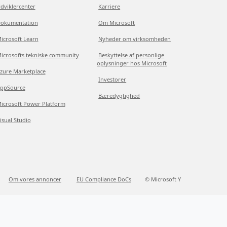
dviklercenter
Karriere
okumentation
Om Microsoft
icrosoft Learn
Nyheder om virksomheden
icrosofts tekniske community
Beskyttelse af personlige
oplysninger hos Microsoft
zure Marketplace
Investorer
ppSource
Bæredygtighed
icrosoft Power Platform
isual Studio
Om vores annoncer
EU Compliance DoCs
© Microsoft Y