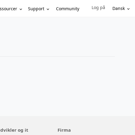
Log på
Sign in to your account
Dansk
ssourcer
Support
Community
dvikler og it
Firma