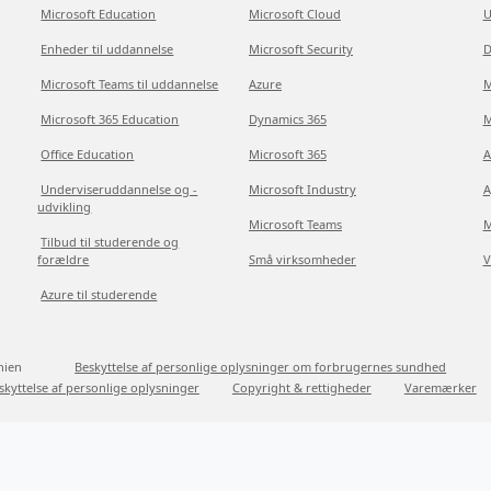
Microsoft Education
Microsoft Cloud
U
Enheder til uddannelse
Microsoft Security
D
Microsoft Teams til uddannelse
Azure
M
Microsoft 365 Education
Dynamics 365
M
Office Education
Microsoft 365
A
Underviseruddannelse og -
Microsoft Industry
A
udvikling
Microsoft Teams
M
Tilbud til studerende og
forældre
Små virksomheder
V
Azure til studerende
nien
Beskyttelse af personlige oplysninger om forbrugernes sundhed
skyttelse af personlige oplysninger
Copyright & rettigheder
Varemærker