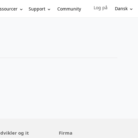
Log på
Sign in to your account
Dansk
ssourcer
Support
Community
dvikler og it
Firma