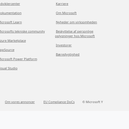
dviklercenter
Karriere
okumentation
Om Microsoft
icrosoft Learn
Nyheder om virksomheden
icrosofts tekniske community
Beskyttelse af personlige
oplysninger hos Microsoft
zure Marketplace
Investorer
ppSource
Bæredygtighed
icrosoft Power Platform
isual Studio
Om vores annoncer
EU Compliance DoCs
© Microsoft Y