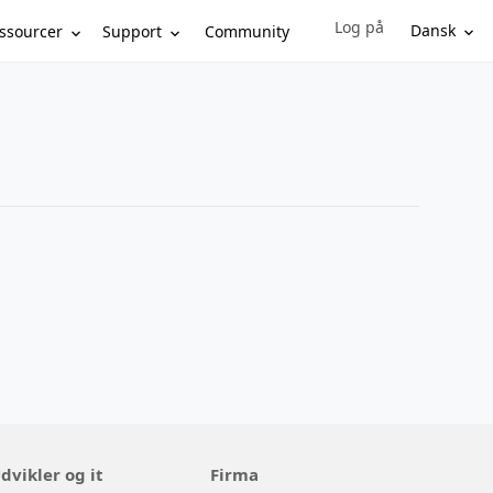
Log på
Sign in to your account
Dansk
ssourcer
Support
Community
dvikler og it
Firma