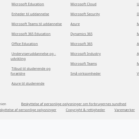
Microsoft Education
Microsoft Cloud
U
Enheder til uddannelse
Microsoft Security
D
Microsoft Teams til uddannelse
Azure
M
Microsoft 365 Education
Dynamics 365
M
Office Education
Microsoft 365
A
Underviseruddannelse og -
Microsoft Industry
A
udvikling
Microsoft Teams
M
Tilbud til studerende og
forældre
Små virksomheder
V
Azure til studerende
nien
Beskyttelse af personlige oplysninger om forbrugernes sundhed
skyttelse af personlige oplysninger
Copyright & rettigheder
Varemærker