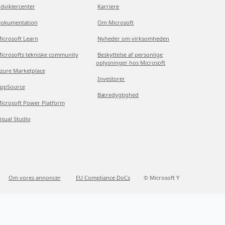
dviklercenter
Karriere
okumentation
Om Microsoft
icrosoft Learn
Nyheder om virksomheden
icrosofts tekniske community
Beskyttelse af personlige
oplysninger hos Microsoft
zure Marketplace
Investorer
ppSource
Bæredygtighed
icrosoft Power Platform
isual Studio
Om vores annoncer
EU Compliance DoCs
© Microsoft Y