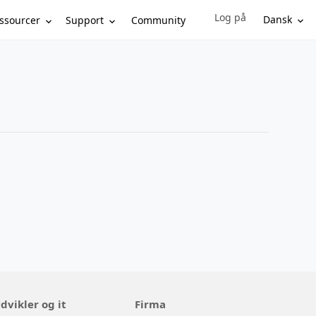
Log på
Sign in to your account
Dansk
ssourcer
Support
Community
dvikler og it
Firma