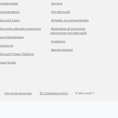
dviklercenter
Karriere
okumentation
Om Microsoft
icrosoft Learn
Nyheder om virksomheden
icrosofts tekniske community
Beskyttelse af personlige
oplysninger hos Microsoft
zure Marketplace
Investorer
ppSource
Bæredygtighed
icrosoft Power Platform
isual Studio
Om vores annoncer
EU Compliance DoCs
© Microsoft Y