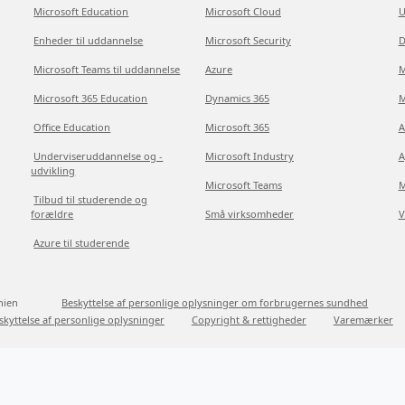
Microsoft Education
Microsoft Cloud
U
Enheder til uddannelse
Microsoft Security
D
Microsoft Teams til uddannelse
Azure
M
Microsoft 365 Education
Dynamics 365
M
Office Education
Microsoft 365
A
Underviseruddannelse og -
Microsoft Industry
A
udvikling
Microsoft Teams
M
Tilbud til studerende og
forældre
Små virksomheder
V
Azure til studerende
nien
Beskyttelse af personlige oplysninger om forbrugernes sundhed
skyttelse af personlige oplysninger
Copyright & rettigheder
Varemærker