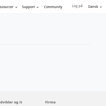
Log på
Sign in to your account
Dansk
ssourcer
Support
Community
dvikler og it
Firma