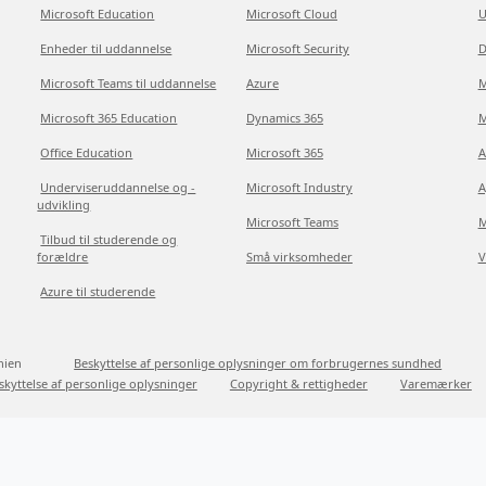
Microsoft Education
Microsoft Cloud
U
Enheder til uddannelse
Microsoft Security
D
Microsoft Teams til uddannelse
Azure
M
Microsoft 365 Education
Dynamics 365
M
Office Education
Microsoft 365
A
Underviseruddannelse og -
Microsoft Industry
A
udvikling
Microsoft Teams
M
Tilbud til studerende og
forældre
Små virksomheder
V
Azure til studerende
nien
Beskyttelse af personlige oplysninger om forbrugernes sundhed
skyttelse af personlige oplysninger
Copyright & rettigheder
Varemærker