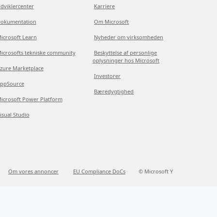
dviklercenter
Karriere
okumentation
Om Microsoft
icrosoft Learn
Nyheder om virksomheden
icrosofts tekniske community
Beskyttelse af personlige
oplysninger hos Microsoft
zure Marketplace
Investorer
ppSource
Bæredygtighed
icrosoft Power Platform
isual Studio
Om vores annoncer
EU Compliance DoCs
© Microsoft Y