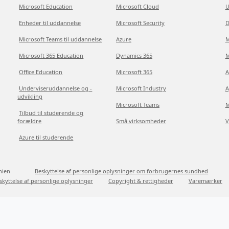
Microsoft Education
Microsoft Cloud
U
Enheder til uddannelse
Microsoft Security
D
Microsoft Teams til uddannelse
Azure
M
Microsoft 365 Education
Dynamics 365
M
Office Education
Microsoft 365
A
Underviseruddannelse og -
Microsoft Industry
A
udvikling
Microsoft Teams
M
Tilbud til studerende og
forældre
Små virksomheder
V
Azure til studerende
nien
Beskyttelse af personlige oplysninger om forbrugernes sundhed
skyttelse af personlige oplysninger
Copyright & rettigheder
Varemærker