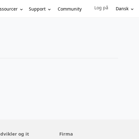
Log på
Sign in to your account
Dansk
ssourcer
Support
Community
dvikler og it
Firma