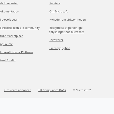
dviklercenter
Karriere
okumentation
Om Microsoft
icrosoft Learn
Nyheder om virksomheden
icrosofts tekniske community
Beskyttelse af personlige
oplysninger hos Microsoft
zure Marketplace
Investorer
ppSource
Bæredygtighed
icrosoft Power Platform
isual Studio
Om vores annoncer
EU Compliance DoCs
© Microsoft Y