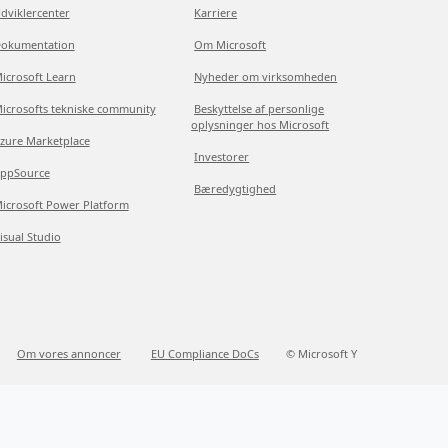
dviklercenter
Karriere
okumentation
Om Microsoft
icrosoft Learn
Nyheder om virksomheden
icrosofts tekniske community
Beskyttelse af personlige
oplysninger hos Microsoft
zure Marketplace
Investorer
ppSource
Bæredygtighed
icrosoft Power Platform
isual Studio
Om vores annoncer
EU Compliance DoCs
© Microsoft Y