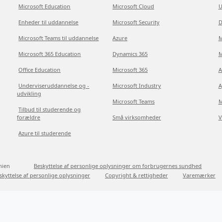
Microsoft Education
Microsoft Cloud
U
Enheder til uddannelse
Microsoft Security
D
Microsoft Teams til uddannelse
Azure
M
Microsoft 365 Education
Dynamics 365
M
Office Education
Microsoft 365
A
Underviseruddannelse og -
Microsoft Industry
A
udvikling
Microsoft Teams
M
Tilbud til studerende og
forældre
Små virksomheder
V
Azure til studerende
nien
Beskyttelse af personlige oplysninger om forbrugernes sundhed
skyttelse af personlige oplysninger
Copyright & rettigheder
Varemærker