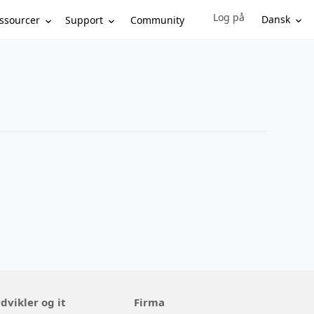
Log på
Sign in to your account
Dansk
ssourcer
Support
Community
dvikler og it
Firma