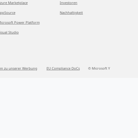
zure Marketplace
Investoren
ppSource
Nachhaltigkeit
icrosoft Power Platform
isual Studio
en zu unserer Werbung
EU Compliance DoCs
© Microsoft Y