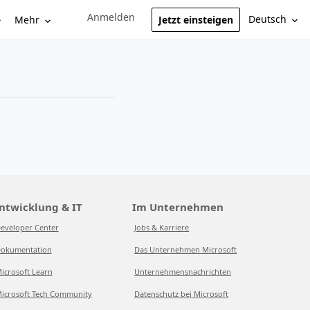
Anmelden
Sign in to your account
Deutsch
Mehr
Jetzt einsteigen
ntwicklung & IT
Im Unternehmen
eveloper Center
Jobs & Karriere
okumentation
Das Unternehmen Microsoft
icrosoft Learn
Unternehmensnachrichten
icrosoft Tech Community
Datenschutz bei Microsoft