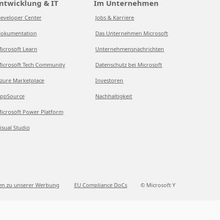
ntwicklung & IT
Im Unternehmen
eveloper Center
Jobs & Karriere
okumentation
Das Unternehmen Microsoft
icrosoft Learn
Unternehmensnachrichten
icrosoft Tech Community
Datenschutz bei Microsoft
zure Marketplace
Investoren
ppSource
Nachhaltigkeit
icrosoft Power Platform
isual Studio
en zu unserer Werbung
EU Compliance DoCs
© Microsoft Y