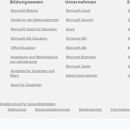
Bildungswesen
Unternehmen
E
Microsoft Bildung
Microsoft Cloud
D
Geräte für den Bildungsbereich
Microsoft Security
D
Microsoft Teams for Education
Azure
M
Microsoft 365 Education
Dynamics 365
M
Office Education
Microsoft 365
A
Ausbildung und Weiterbildung
Microsoft Branchen
A
von Lehrpersonal
Microsoft Teams
M
Angebote für Studenten und
Eltern
Kleine Unternehmen
V
Azure für Studenten
erdatenschutz für Gesundheitsdaten
Datenschutz
Nutzungsbedingungen
Markenzeichen
Information