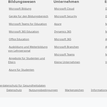
Bildungswesen
Unternehmen
E
Microsoft Bildung
Microsoft Cloud
D
Geräte für den Bildungsbereich
Microsoft Security
D
Microsoft Teams for Education
Azure
M
Microsoft 365 Education
Dynamics 365
M
Office Education
Microsoft 365
A
Ausbildung und Weiterbildung
Microsoft Branchen
A
von Lehrpersonal
Microsoft Teams
M
Angebote für Studenten und
Eltern
Kleine Unternehmen
V
Azure für Studenten
erdatenschutz für Gesundheitsdaten
Datenschutz
Nutzungsbedingungen
Markenzeichen
Information