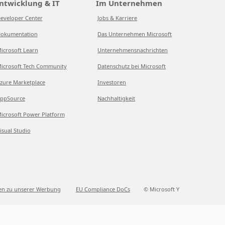
ntwicklung & IT
Im Unternehmen
eveloper Center
Jobs & Karriere
okumentation
Das Unternehmen Microsoft
icrosoft Learn
Unternehmensnachrichten
icrosoft Tech Community
Datenschutz bei Microsoft
zure Marketplace
Investoren
ppSource
Nachhaltigkeit
icrosoft Power Platform
isual Studio
en zu unserer Werbung
EU Compliance DoCs
© Microsoft Y