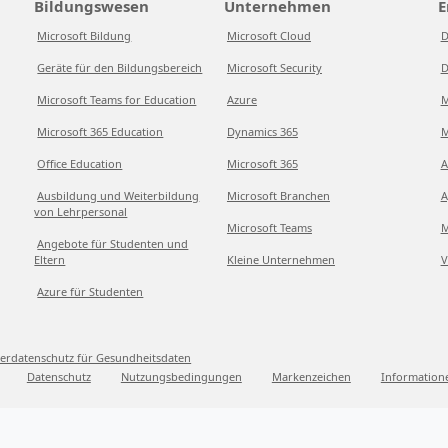
Bildungswesen
Unternehmen
E
Microsoft Bildung
Microsoft Cloud
D
Geräte für den Bildungsbereich
Microsoft Security
D
Microsoft Teams for Education
Azure
M
Microsoft 365 Education
Dynamics 365
M
Office Education
Microsoft 365
A
Ausbildung und Weiterbildung
Microsoft Branchen
A
von Lehrpersonal
Microsoft Teams
M
Angebote für Studenten und
Eltern
Kleine Unternehmen
V
Azure für Studenten
erdatenschutz für Gesundheitsdaten
Datenschutz
Nutzungsbedingungen
Markenzeichen
Information