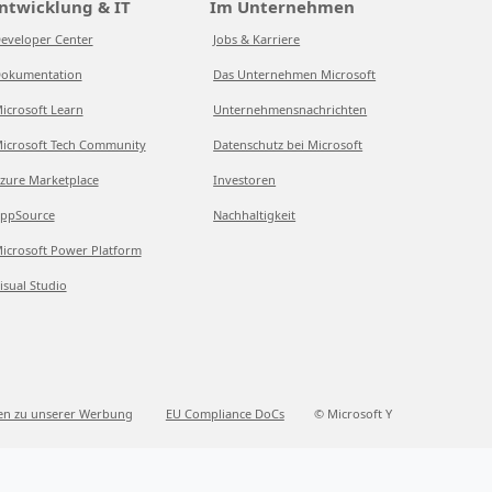
ntwicklung & IT
Im Unternehmen
eveloper Center
Jobs & Karriere
okumentation
Das Unternehmen Microsoft
icrosoft Learn
Unternehmensnachrichten
icrosoft Tech Community
Datenschutz bei Microsoft
zure Marketplace
Investoren
ppSource
Nachhaltigkeit
icrosoft Power Platform
isual Studio
en zu unserer Werbung
EU Compliance DoCs
© Microsoft Y