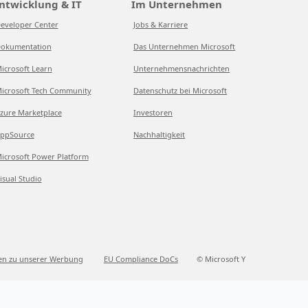
ntwicklung & IT
Im Unternehmen
eveloper Center
Jobs & Karriere
okumentation
Das Unternehmen Microsoft
icrosoft Learn
Unternehmensnachrichten
icrosoft Tech Community
Datenschutz bei Microsoft
zure Marketplace
Investoren
ppSource
Nachhaltigkeit
icrosoft Power Platform
isual Studio
en zu unserer Werbung
EU Compliance DoCs
© Microsoft Y