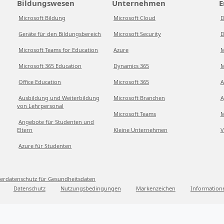
Bildungswesen
Unternehmen
E
Microsoft Bildung
Microsoft Cloud
D
Geräte für den Bildungsbereich
Microsoft Security
D
Microsoft Teams for Education
Azure
M
Microsoft 365 Education
Dynamics 365
M
Office Education
Microsoft 365
A
Ausbildung und Weiterbildung
Microsoft Branchen
A
von Lehrpersonal
Microsoft Teams
M
Angebote für Studenten und
Eltern
Kleine Unternehmen
V
Azure für Studenten
erdatenschutz für Gesundheitsdaten
Datenschutz
Nutzungsbedingungen
Markenzeichen
Information