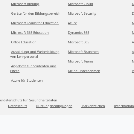
Microsoft Bildung
Microsoft Cloud
D
Geräte für den Bildungsbereich
Microsoft Security
D
Microsoft Teams for Education
Azure
M
Microsoft 365 Education
Dynamics 365
M
Office Education
Microsoft 365
A
Ausbildung und Weiterbildung
Microsoft Branchen
A
von Lehrpersonal
Microsoft Teams
M
Angebote für Studenten und
Eltern
Kleine Unternehmen
V
Azure für Studenten
erdatenschutz für Gesundheitsdaten
Datenschutz
Nutzungsbedingungen
Markenzeichen
Information