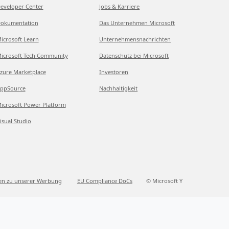
eveloper Center
Jobs & Karriere
okumentation
Das Unternehmen Microsoft
icrosoft Learn
Unternehmensnachrichten
icrosoft Tech Community
Datenschutz bei Microsoft
zure Marketplace
Investoren
ppSource
Nachhaltigkeit
icrosoft Power Platform
isual Studio
en zu unserer Werbung
EU Compliance DoCs
© Microsoft Y