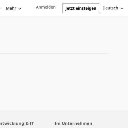
Anmelden
Sign in to your account
Deutsch
Mehr
Jetzt einsteigen
ntwicklung & IT
Im Unternehmen