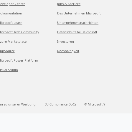
eveloper Center
Jobs & Karriere
okumentation
Das Unternehmen Microsoft
icrosoft Learn
Unternehmensnachrichten
icrosoft Tech Community
Datenschutz bei Microsoft
zure Marketplace
Investoren
ppSource
Nachhaltigkeit
icrosoft Power Platform
isual Studio
en zu unserer Werbung
EU Compliance DoCs
© Microsoft Y