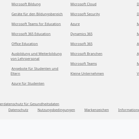
Microsoft Bildung
Microsoft Cloud
D
Geräte für den Bildungsbereich
Microsoft Security
D
Microsoft Teams for Education
Azure
M
Microsoft 365 Education
Dynamics 365
M
Office Education
Microsoft 365
A
Ausbildung und Weiterbildung
Microsoft Branchen
A
von Lehrpersonal
Microsoft Teams
M
Angebote für Studenten und
Eltern
Kleine Unternehmen
V
Azure für Studenten
erdatenschutz für Gesundheitsdaten
Datenschutz
Nutzungsbedingungen
Markenzeichen
Information