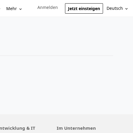
Anmelden
Sign in to your account
Deutsch
Mehr
Jetzt einsteigen
ntwicklung & IT
Im Unternehmen