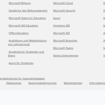
Microsoft Bildung
Microsoft Cloud
D
Geräte für den Bildungsbereich
Microsoft Security
D
Microsoft Teams for Education
Azure
M
Microsoft 365 Education
Dynamics 365
M
Office Education
Microsoft 365
A
Ausbildung und Weiterbildung
Microsoft Branchen
A
von Lehrpersonal
Microsoft Teams
M
Angebote für Studenten und
Eltern
Kleine Unternehmen
V
Azure für Studenten
erdatenschutz für Gesundheitsdaten
Datenschutz
Nutzungsbedingungen
Markenzeichen
Information