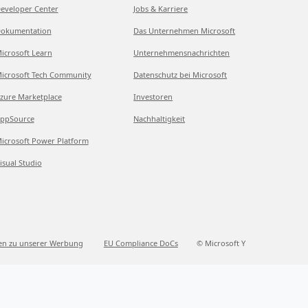
eveloper Center
Jobs & Karriere
okumentation
Das Unternehmen Microsoft
icrosoft Learn
Unternehmensnachrichten
icrosoft Tech Community
Datenschutz bei Microsoft
zure Marketplace
Investoren
ppSource
Nachhaltigkeit
icrosoft Power Platform
isual Studio
en zu unserer Werbung
EU Compliance DoCs
© Microsoft Y