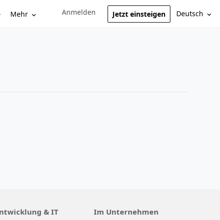
Anmelden
Sign in to your account
Deutsch
Mehr
Jetzt einsteigen
ntwicklung & IT
Im Unternehmen