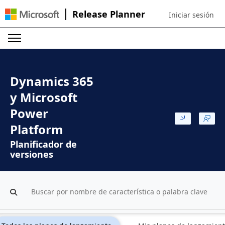
Release Planner
Iniciar sesión
Sign in to your ac
Dynamics 365
y Microsoft
Power
Platform
Planificador de
versiones