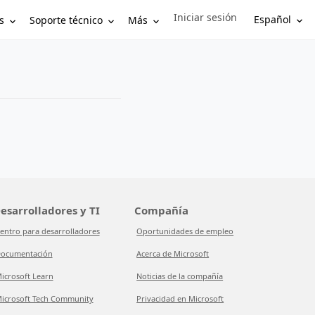
Iniciar sesión
Sign in to your account
Español
s
Soporte técnico
Más
esarrolladores y TI
Compañía
entro para desarrolladores
Oportunidades de empleo
ocumentación
Acerca de Microsoft
icrosoft Learn
Noticias de la compañía
icrosoft Tech Community
Privacidad en Microsoft