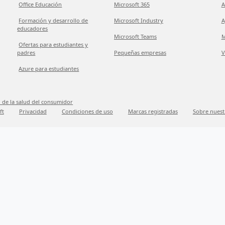
Office Educación
Microsoft 365
A
Formación y desarrollo de
Microsoft Industry
A
educadores
Microsoft Teams
M
Ofertas para estudiantes y
padres
Pequeñas empresas
V
Azure para estudiantes
 de la salud del consumidor
ft
Privacidad
Condiciones de uso
Marcas registradas
Sobre nuest