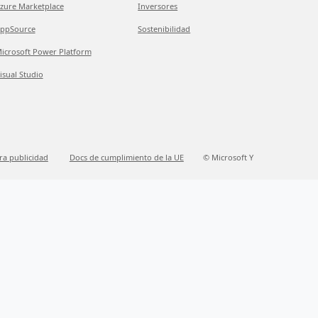
zure Marketplace
Inversores
ppSource
Sostenibilidad
icrosoft Power Platform
isual Studio
ra publicidad
Docs de cumplimiento de la UE
© Microsoft Y