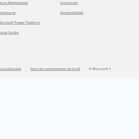
zure Marketplace
Inversores
ppSource
Sostenibilidad
icrosoft Power Platform
isual Studio
ra publicidad
Docs de cumplimiento de la UE
© Microsoft Y