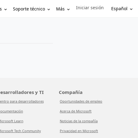
Iniciar sesión
Sign in to your account
Español
s
Soporte técnico
Más
esarrolladores y TI
Compañía
entro para desarrolladores
Oportunidades de empleo
ocumentación
Acerca de Microsoft
icrosoft Learn
Noticias de la compañía
icrosoft Tech Community
Privacidad en Microsoft