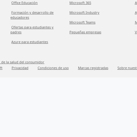
Office Educación
Microsoft 365
A
Formación y desarrollo de
Microsoft Industry
A
educadores
Microsoft Teams
M
Ofertas para estudiantes y
padres
Pequeñas empresas
V
Azure para estudiantes
 de la salud del consumidor
ft
Privacidad
Condiciones de uso
Marcas registradas
Sobre nuest