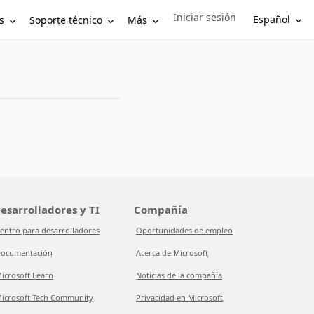
Iniciar sesión
Sign in to your account
Español
s
Soporte técnico
Más
esarrolladores y TI
Compañía
entro para desarrolladores
Oportunidades de empleo
ocumentación
Acerca de Microsoft
icrosoft Learn
Noticias de la compañía
icrosoft Tech Community
Privacidad en Microsoft