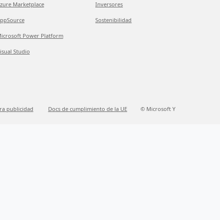
zure Marketplace
Inversores
ppSource
Sostenibilidad
icrosoft Power Platform
isual Studio
ra publicidad
Docs de cumplimiento de la UE
© Microsoft Y