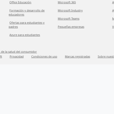
Office Educación
Microsoft 365
A
Formación y desarrollo de
Microsoft Industry
A
educadores
Microsoft Teams
M
Ofertas para estudiantes y
padres
Pequeñas empresas
V
Azure para estudiantes
 de la salud del consumidor
ft
Privacidad
Condiciones de uso
Marcas registradas
Sobre nuest