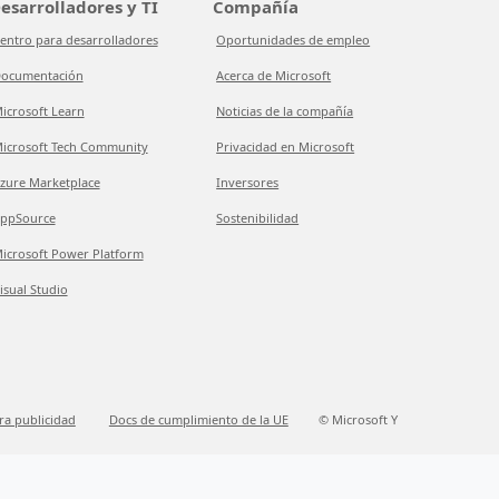
esarrolladores y TI
Compañía
entro para desarrolladores
Oportunidades de empleo
ocumentación
Acerca de Microsoft
icrosoft Learn
Noticias de la compañía
icrosoft Tech Community
Privacidad en Microsoft
zure Marketplace
Inversores
ppSource
Sostenibilidad
icrosoft Power Platform
isual Studio
ra publicidad
Docs de cumplimiento de la UE
© Microsoft Y