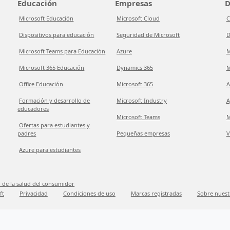
Educación
Empresas
D
Microsoft Educación
Microsoft Cloud
C
Dispositivos para educación
Seguridad de Microsoft
D
Microsoft Teams para Educación
Azure
M
Microsoft 365 Educación
Dynamics 365
M
Office Educación
Microsoft 365
A
Formación y desarrollo de
Microsoft Industry
A
educadores
Microsoft Teams
M
Ofertas para estudiantes y
padres
Pequeñas empresas
V
Azure para estudiantes
 de la salud del consumidor
ft
Privacidad
Condiciones de uso
Marcas registradas
Sobre nuest