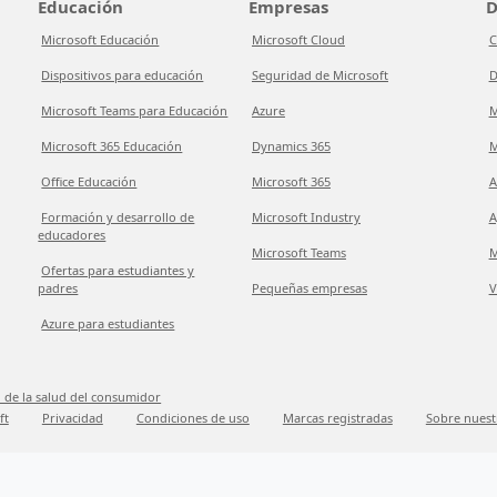
Educación
Empresas
D
Microsoft Educación
Microsoft Cloud
C
Dispositivos para educación
Seguridad de Microsoft
D
Microsoft Teams para Educación
Azure
M
Microsoft 365 Educación
Dynamics 365
M
Office Educación
Microsoft 365
A
Formación y desarrollo de
Microsoft Industry
A
educadores
Microsoft Teams
M
Ofertas para estudiantes y
padres
Pequeñas empresas
V
Azure para estudiantes
 de la salud del consumidor
ft
Privacidad
Condiciones de uso
Marcas registradas
Sobre nuest