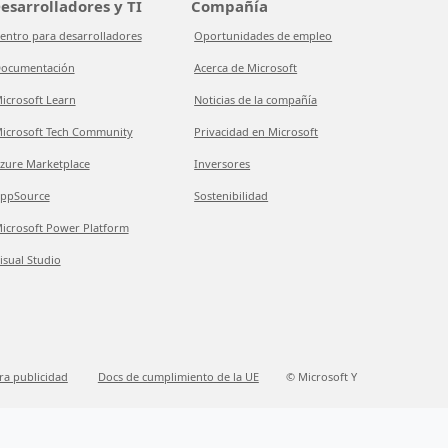
esarrolladores y TI
Compañía
entro para desarrolladores
Oportunidades de empleo
ocumentación
Acerca de Microsoft
icrosoft Learn
Noticias de la compañía
icrosoft Tech Community
Privacidad en Microsoft
zure Marketplace
Inversores
ppSource
Sostenibilidad
icrosoft Power Platform
isual Studio
ra publicidad
Docs de cumplimiento de la UE
© Microsoft Y