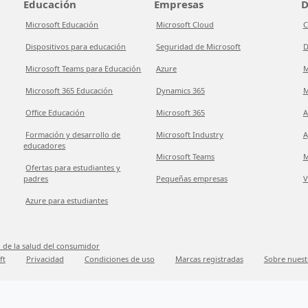
Educación
Empresas
D
Microsoft Educación
Microsoft Cloud
C
Dispositivos para educación
Seguridad de Microsoft
D
Microsoft Teams para Educación
Azure
M
Microsoft 365 Educación
Dynamics 365
M
Office Educación
Microsoft 365
A
Formación y desarrollo de
Microsoft Industry
A
educadores
Microsoft Teams
M
Ofertas para estudiantes y
padres
Pequeñas empresas
V
Azure para estudiantes
 de la salud del consumidor
ft
Privacidad
Condiciones de uso
Marcas registradas
Sobre nuest