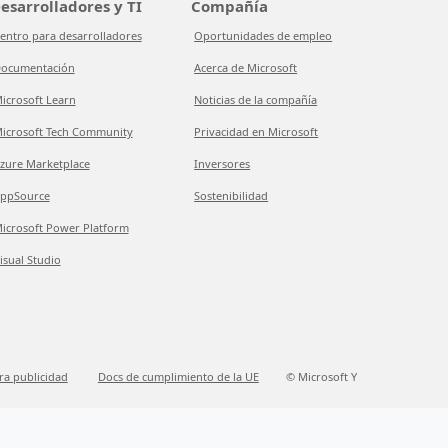
esarrolladores y TI
Compañía
entro para desarrolladores
Oportunidades de empleo
ocumentación
Acerca de Microsoft
icrosoft Learn
Noticias de la compañía
icrosoft Tech Community
Privacidad en Microsoft
zure Marketplace
Inversores
ppSource
Sostenibilidad
icrosoft Power Platform
isual Studio
ra publicidad
Docs de cumplimiento de la UE
© Microsoft Y