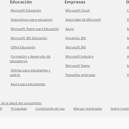
Educación
Empresas
D
Microsoft Educación
Microsoft Cloud
C
Dispositivos para educación
Seguridad de Microsoft
D
Microsoft Teams para Educación
Azure
M
Microsoft 365 Educación
Dynamics 365
M
Office Educación
Microsoft 365
A
Formación y desarrollo de
Microsoft Industry
A
educadores
Microsoft Teams
M
Ofertas para estudiantes y
padres
Pequeñas empresas
V
Azure para estudiantes
 de la salud del consumidor
ft
Privacidad
Condiciones de uso
Marcas registradas
Sobre nuest