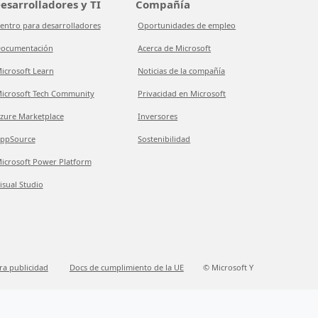
esarrolladores y TI
Compañía
entro para desarrolladores
Oportunidades de empleo
ocumentación
Acerca de Microsoft
icrosoft Learn
Noticias de la compañía
icrosoft Tech Community
Privacidad en Microsoft
zure Marketplace
Inversores
ppSource
Sostenibilidad
icrosoft Power Platform
isual Studio
ra publicidad
Docs de cumplimiento de la UE
© Microsoft Y