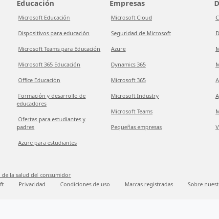
Educación
Empresas
D
Microsoft Educación
Microsoft Cloud
C
Dispositivos para educación
Seguridad de Microsoft
D
Microsoft Teams para Educación
Azure
M
Microsoft 365 Educación
Dynamics 365
M
Office Educación
Microsoft 365
A
Formación y desarrollo de
Microsoft Industry
A
educadores
Microsoft Teams
M
Ofertas para estudiantes y
padres
Pequeñas empresas
V
Azure para estudiantes
 de la salud del consumidor
ft
Privacidad
Condiciones de uso
Marcas registradas
Sobre nuest