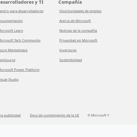
esarrolladores y TI
Compañía
entro para desarrolladores
Oportunidades de empleo
ocumentación
Acerca de Microsoft
icrosoft Learn
Noticias de la compañía
icrosoft Tech Community
Privacidad en Microsoft
zure Marketplace
Inversores
ppSource
Sostenibilidad
icrosoft Power Platform
isual Studio
ra publicidad
Docs de cumplimiento de la UE
© Microsoft Y