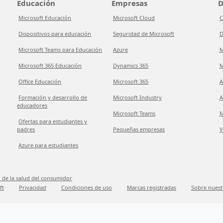
Educación
Empresas
D
Microsoft Educación
Microsoft Cloud
C
Dispositivos para educación
Seguridad de Microsoft
D
Microsoft Teams para Educación
Azure
M
Microsoft 365 Educación
Dynamics 365
M
Office Educación
Microsoft 365
A
Formación y desarrollo de
Microsoft Industry
A
educadores
Microsoft Teams
M
Ofertas para estudiantes y
padres
Pequeñas empresas
V
Azure para estudiantes
 de la salud del consumidor
ft
Privacidad
Condiciones de uso
Marcas registradas
Sobre nuest