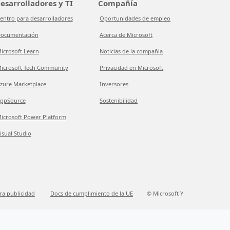
esarrolladores y TI
Compañía
entro para desarrolladores
Oportunidades de empleo
ocumentación
Acerca de Microsoft
icrosoft Learn
Noticias de la compañía
icrosoft Tech Community
Privacidad en Microsoft
zure Marketplace
Inversores
ppSource
Sostenibilidad
icrosoft Power Platform
isual Studio
ra publicidad
Docs de cumplimiento de la UE
© Microsoft Y