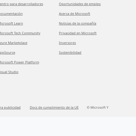
entro para desarrolladores
Oportunidades de empleo
ocumentación
Acerca de Microsoft
icrosoft Learn
Noticias de la compañía
icrosoft Tech Community
Privacidad en Microsoft
zure Marketplace
Inversores
ppSource
Sostenibilidad
icrosoft Power Platform
isual Studio
ra publicidad
Docs de cumplimiento de la UE
© Microsoft Y