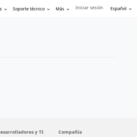
Iniciar sesión
Sign in to your account
Español
s
Soporte técnico
Más
esarrolladores y TI
Compañía