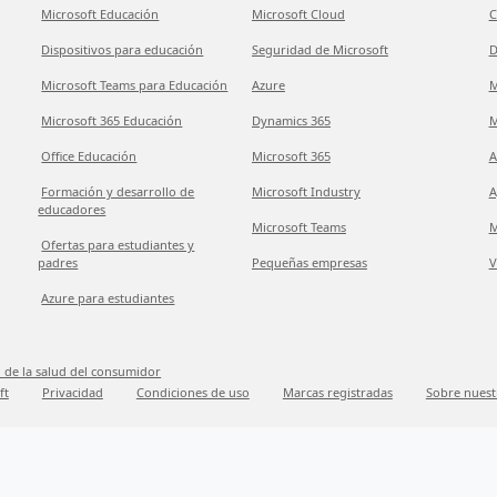
Microsoft Educación
Microsoft Cloud
C
Dispositivos para educación
Seguridad de Microsoft
D
Microsoft Teams para Educación
Azure
M
Microsoft 365 Educación
Dynamics 365
M
Office Educación
Microsoft 365
A
Formación y desarrollo de
Microsoft Industry
A
educadores
Microsoft Teams
M
Ofertas para estudiantes y
padres
Pequeñas empresas
V
Azure para estudiantes
 de la salud del consumidor
ft
Privacidad
Condiciones de uso
Marcas registradas
Sobre nuest