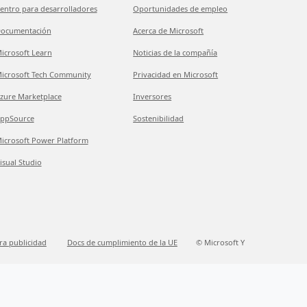
entro para desarrolladores
Oportunidades de empleo
ocumentación
Acerca de Microsoft
icrosoft Learn
Noticias de la compañía
icrosoft Tech Community
Privacidad en Microsoft
zure Marketplace
Inversores
ppSource
Sostenibilidad
icrosoft Power Platform
isual Studio
ra publicidad
Docs de cumplimiento de la UE
© Microsoft Y