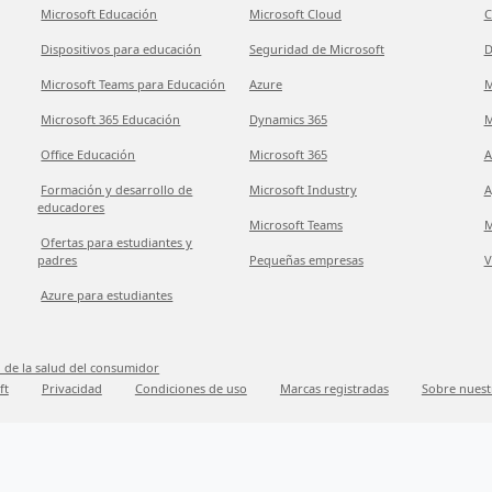
Microsoft Educación
Microsoft Cloud
C
Dispositivos para educación
Seguridad de Microsoft
D
Microsoft Teams para Educación
Azure
M
Microsoft 365 Educación
Dynamics 365
M
Office Educación
Microsoft 365
A
Formación y desarrollo de
Microsoft Industry
A
educadores
Microsoft Teams
M
Ofertas para estudiantes y
padres
Pequeñas empresas
V
Azure para estudiantes
 de la salud del consumidor
ft
Privacidad
Condiciones de uso
Marcas registradas
Sobre nuest