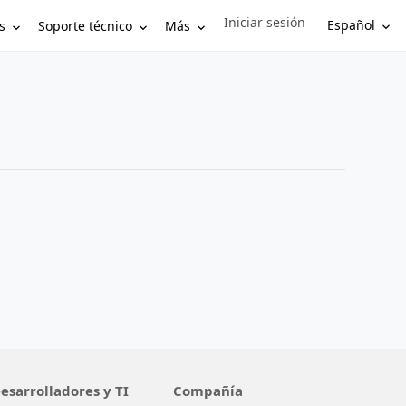
Iniciar sesión
Sign in to your account
Español
s
Soporte técnico
Más
esarrolladores y TI
Compañía