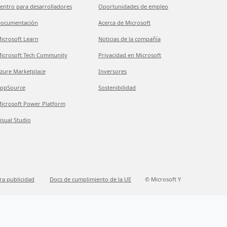
entro para desarrolladores
Oportunidades de empleo
ocumentación
Acerca de Microsoft
icrosoft Learn
Noticias de la compañía
icrosoft Tech Community
Privacidad en Microsoft
zure Marketplace
Inversores
ppSource
Sostenibilidad
icrosoft Power Platform
isual Studio
ra publicidad
Docs de cumplimiento de la UE
© Microsoft Y