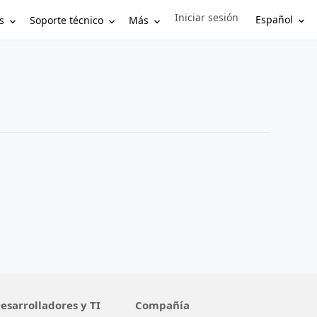
Iniciar sesión
Sign in to your account
Español
s
Soporte técnico
Más
esarrolladores y TI
Compañía