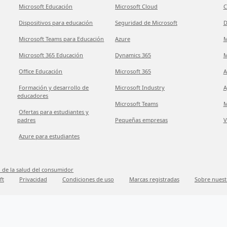
Microsoft Educación
Microsoft Cloud
C
Dispositivos para educación
Seguridad de Microsoft
D
Microsoft Teams para Educación
Azure
M
Microsoft 365 Educación
Dynamics 365
M
Office Educación
Microsoft 365
A
Formación y desarrollo de
Microsoft Industry
A
educadores
Microsoft Teams
M
Ofertas para estudiantes y
padres
Pequeñas empresas
V
Azure para estudiantes
 de la salud del consumidor
ft
Privacidad
Condiciones de uso
Marcas registradas
Sobre nuest