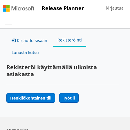
Release Planner
kirjautua
Sign in to yo
Rekisteröinti
Kirjaudu sisään
Lunasta kutsu
Rekisteröi käyttämällä ulkoista
asiakasta
Henkilökohtainen tili
Työtili