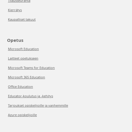
Tilausseuranta
Kierrätys
Kaupalliset takuut
Opetus
Microsoft Education
Laitteet opetukseen
Microsoft Teams for Education
Microsoft 365 Education
Office Education
Educator-koulutus ja -kehitys
Tarjoukset opiskelijoille ja vanhemmille
Azure opiskelijoille