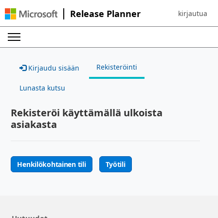
Release Planner
kirjautua
Sign in to yo
Rekisteröinti
Kirjaudu sisään
Lunasta kutsu
Rekisteröi käyttämällä ulkoista
asiakasta
Henkilökohtainen tili
Työtili