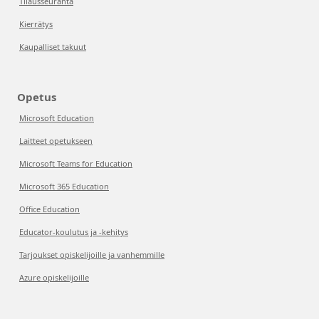
Tilausseuranta
Kierrätys
Kaupalliset takuut
Opetus
Microsoft Education
Laitteet opetukseen
Microsoft Teams for Education
Microsoft 365 Education
Office Education
Educator-koulutus ja -kehitys
Tarjoukset opiskelijoille ja vanhemmille
Azure opiskelijoille