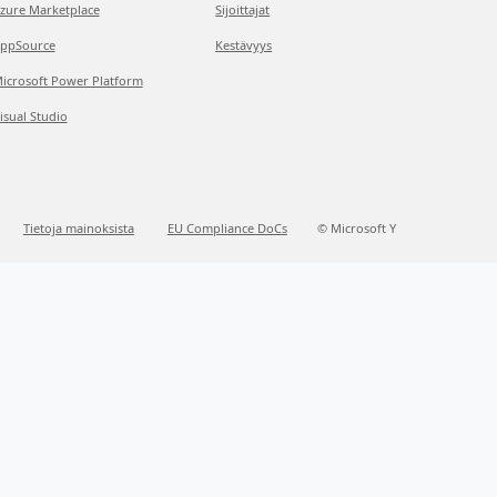
zure Marketplace
Sijoittajat
ppSource
Kestävyys
icrosoft Power Platform
isual Studio
Tietoja mainoksista
EU Compliance DoCs
© Microsoft Y