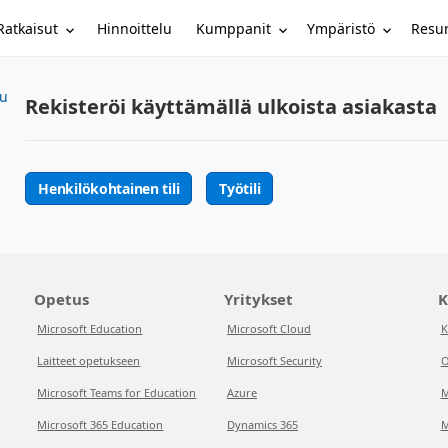
Ratkaisut
Kumppanit
Ympäristö
Resur
Hinnoittelu
su
Rekisteröi käyttämällä ulkoista asiakasta
Henkilökohtainen tili
Työtili
Opetus
Yritykset
K
Microsoft Education
Microsoft Cloud
K
Laitteet opetukseen
Microsoft Security
O
Microsoft Teams for Education
Azure
M
Microsoft 365 Education
Dynamics 365
M