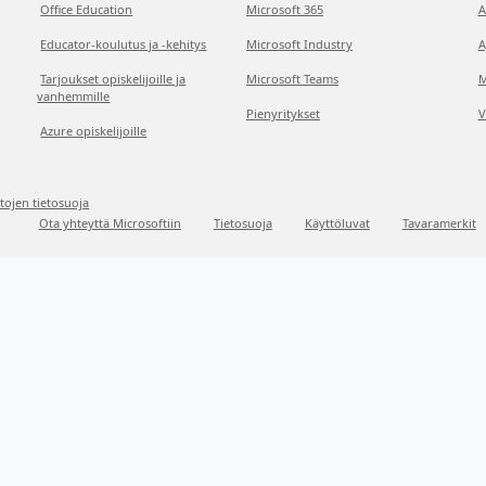
Office Education
Microsoft 365
A
Educator-koulutus ja -kehitys
Microsoft Industry
A
Tarjoukset opiskelijoille ja
Microsoft Teams
M
vanhemmille
Pienyritykset
V
Azure opiskelijoille
etojen tietosuoja
Ota yhteyttä Microsoftiin
Tietosuoja
Käyttöluvat
Tavaramerkit