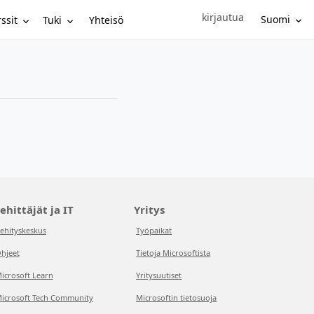
kirjautua
Sign in to your account
Suomi
ssit
Tuki
Yhteisö
ehittäjät ja IT
Yritys
ehityskeskus
Työpaikat
hjeet
Tietoja Microsoftista
icrosoft Learn
Yritysuutiset
icrosoft Tech Community
Microsoftin tietosuoja