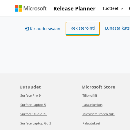
Release Planner
Tuotteet
Rekisteröinti
Lunasta kut
Kirjaudu sisään
Uutuudet
Microsoft Store
Surface Pro 9
Tiliprofiili
Surface Laptop 5
Latauskeskus
Surface Studio 2+
Microsoft Storen tuki
Surface Laptop Go 2
Palautukset