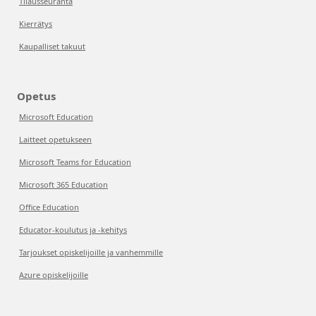
Tilausseuranta
Kierrätys
Kaupalliset takuut
Opetus
Microsoft Education
Laitteet opetukseen
Microsoft Teams for Education
Microsoft 365 Education
Office Education
Educator-koulutus ja -kehitys
Tarjoukset opiskelijoille ja vanhemmille
Azure opiskelijoille