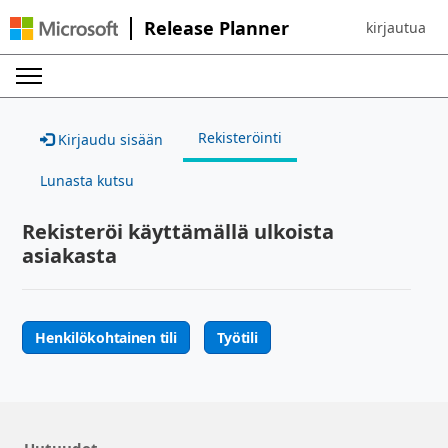
Release Planner
kirjautua
Sign in to yo
Rekisteröinti
Kirjaudu sisään
Lunasta kutsu
Rekisteröi käyttämällä ulkoista
asiakasta
Henkilökohtainen tili
Työtili