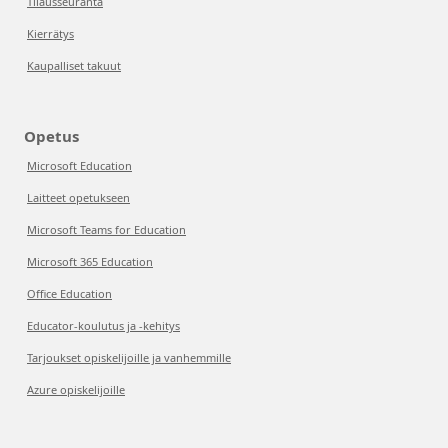
Tilausseuranta
Kierrätys
Kaupalliset takuut
Opetus
Microsoft Education
Laitteet opetukseen
Microsoft Teams for Education
Microsoft 365 Education
Office Education
Educator-koulutus ja -kehitys
Tarjoukset opiskelijoille ja vanhemmille
Azure opiskelijoille