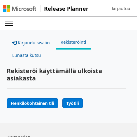
Release Planner
kirjautua
Sign in to yo
Rekisteröinti
Kirjaudu sisään
Lunasta kutsu
Rekisteröi käyttämällä ulkoista
asiakasta
Henkilökohtainen tili
Työtili