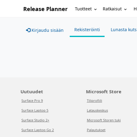
Release Planner
Tuotteet
Ratkaisut
H
Rekisteröinti
Lunasta kut
Kirjaudu sisään
Uutuudet
Microsoft Store
Surface Pro 9
Tiliprofiili
Surface Laptop 5
Latauskeskus
Surface Studio 2+
Microsoft Storen tuki
Surface Laptop Go 2
Palautukset