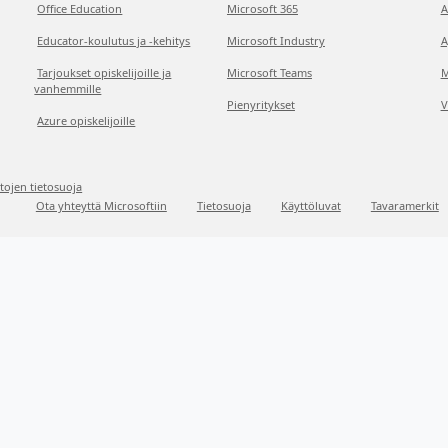
Office Education
Microsoft 365
A
Educator-koulutus ja -kehitys
Microsoft Industry
A
Tarjoukset opiskelijoille ja
Microsoft Teams
M
vanhemmille
Pienyritykset
V
Azure opiskelijoille
etojen tietosuoja
Ota yhteyttä Microsoftiin
Tietosuoja
Käyttöluvat
Tavaramerkit