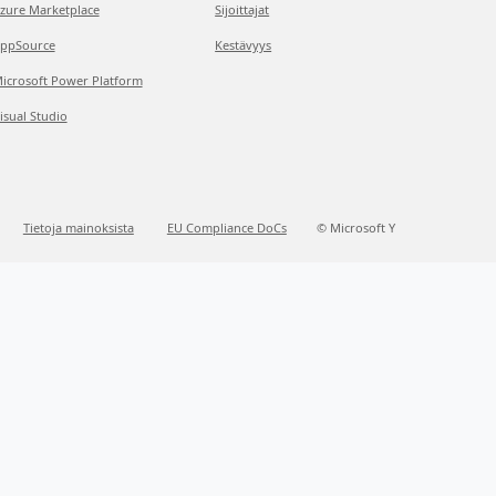
zure Marketplace
Sijoittajat
ppSource
Kestävyys
icrosoft Power Platform
isual Studio
Tietoja mainoksista
EU Compliance DoCs
© Microsoft Y