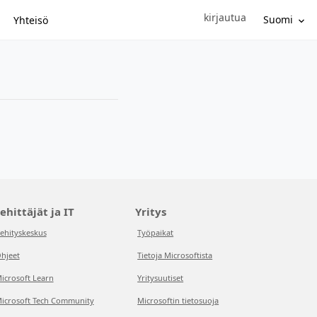
kirjautua
Sign in to your account
Suomi
Yhteisö
ehittäjät ja IT
Yritys
ehityskeskus
Työpaikat
hjeet
Tietoja Microsoftista
icrosoft Learn
Yritysuutiset
icrosoft Tech Community
Microsoftin tietosuoja