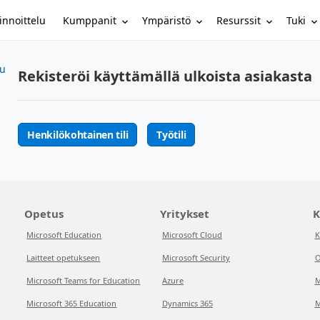
Kumppanit
Ympäristö
Resurssit
Tuki
innoittelu
su
Rekisteröi käyttämällä ulkoista asiakasta
Henkilökohtainen tili
Työtili
Opetus
Yritykset
K
Microsoft Education
Microsoft Cloud
K
Laitteet opetukseen
Microsoft Security
O
Microsoft Teams for Education
Azure
M
Microsoft 365 Education
Dynamics 365
M