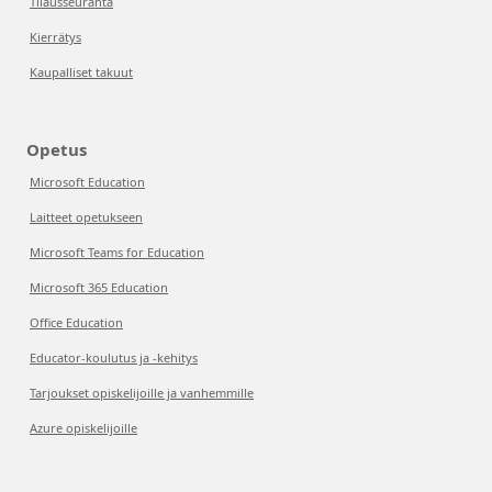
Tilausseuranta
Kierrätys
Kaupalliset takuut
Opetus
Microsoft Education
Laitteet opetukseen
Microsoft Teams for Education
Microsoft 365 Education
Office Education
Educator-koulutus ja -kehitys
Tarjoukset opiskelijoille ja vanhemmille
Azure opiskelijoille