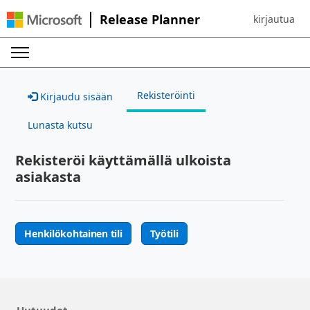
Release Planner
kirjautua
Sign in to yo
Rekisteröinti
Kirjaudu sisään
Lunasta kutsu
Rekisteröi käyttämällä ulkoista
asiakasta
Henkilökohtainen tili
Työtili