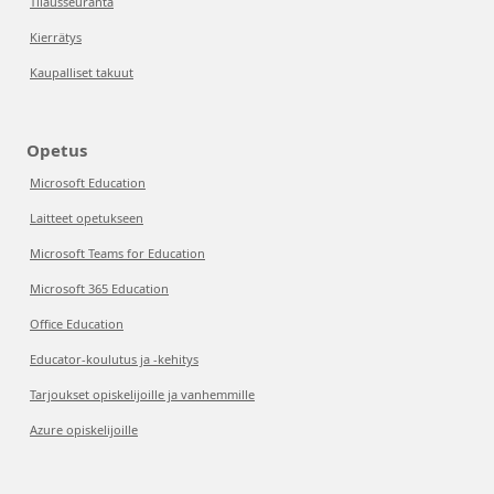
Tilausseuranta
Kierrätys
Kaupalliset takuut
Opetus
Microsoft Education
Laitteet opetukseen
Microsoft Teams for Education
Microsoft 365 Education
Office Education
Educator-koulutus ja -kehitys
Tarjoukset opiskelijoille ja vanhemmille
Azure opiskelijoille