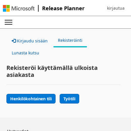
Release Planner
kirjautua
Sign in to yo
Rekisteröinti
Kirjaudu sisään
Lunasta kutsu
Rekisteröi käyttämällä ulkoista
asiakasta
Henkilökohtainen tili
Työtili